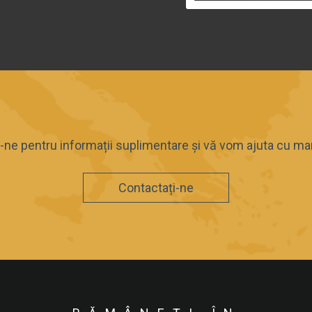
-ne pentru informații suplimentare și vă vom ajuta cu ma
Contactați-ne