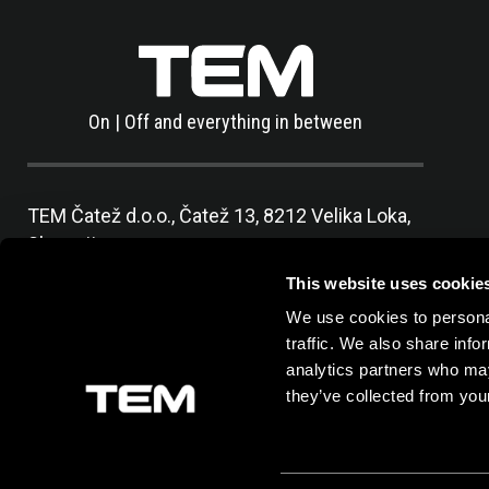
On | Off and everything in between
TEM Čatež d.o.o.,
Čatež 13, 8212 Velika Loka,
Slovenija
tel:
+386 7 348 99 00
|
mail:
info@tem.si
This website uses cookie
We use cookies to personal
traffic. We also share info
analytics partners who may
they’ve collected from your