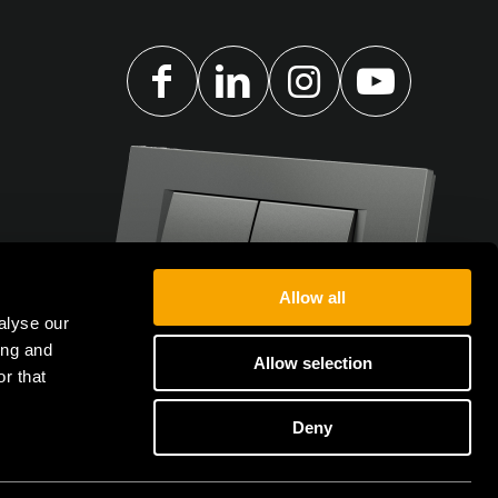
Allow all
alyse our
ing and
Allow selection
r that
Deny