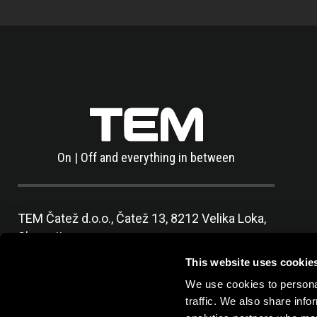
On | Off and everything in between
TEM Čatež d.o.o.,
Čatež 13, 8212 Velika Loka,
Slovenija
tel:
+386 7 348 99 00
|
mail:
info@tem.si
This website uses cookie
We use cookies to personal
traffic. We also share info