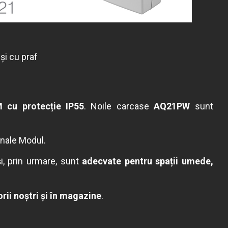
și cu praf
 cu protecție IP55
. Noile carcase
AQ21PW
sunt
onale Modul.
i, prin urmare, sunt
adecvate pentru spații umede,
rii noștri și în magazine
.