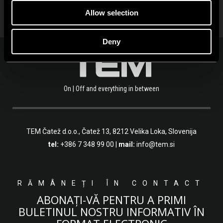
Allow selection
Deny
On | Off and everything in between
TEM Čatež d.o.o.,
Čatež 13, 8212 Velika Loka, Slovenija
tel:
+386 7 348 99 00
|
mail:
info@tem.si
RĂMÂNEȚI ÎN CONTACT
ABONAȚI-VĂ PENTRU A PRIMI
BULETINUL NOSTRU INFORMATIV ÎN