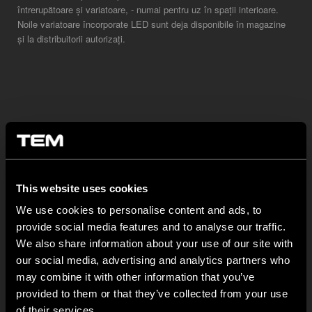
întrerupătoare și variatoare, - numai pentru uz în spații interioare.
Noile variatoare încorporate LED sunt deja disponibile în magazine
și la distribuitorii autorizați.
This website uses cookies
BULETIN INFORMATIV
We use cookies to personalise content and ads, to
provide social media features and to analyse our traffic.
NEW: EM8A and EM8B Control Units
We also share information about your use of our site with
August 05
our social media, advertising and analytics partners who
may combine it with other information that you’ve
We are pleased to introduce two new control units to our
product range: EM8A...
provided to them or that they’ve collected from your use
of their services.