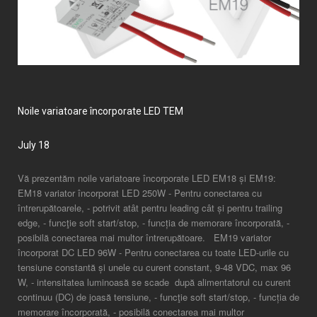
Noile variatoare încorporate LED TEM
July 18
Vă prezentăm
noile variatoare încorporate LED EM18 și EM19
:
EM18 variator încorporat LED 250W
- Pentru conectarea cu
întrerupătoarele, - potrivit atât pentru leading cât și pentru trailing
edge, - funcţie soft start/stop, - funcția de memorare încorporată, -
posibilă conectarea mai multor întrerupătoare.
EM19 variator
încorporat DC LED 96W
- Pentru conectarea cu toate LED-urile cu
tensiune constantă și unele cu curent constant, 9-48 VDC, max 96
W, - intensitatea luminoasă se scade după alimentatorul cu curent
continuu (DC) de joasă tensiune, - funcţie soft start/stop, - funcția de
memorare încorporată, - posibilă conectarea mai multor