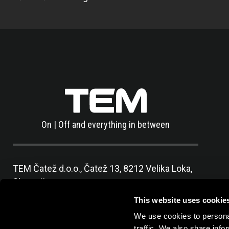
On | Off and everything in between
TEM Čatež d.o.o.,
Čatež 13, 8212 Velika Loka,
Slovenija
tel:
+386 7 348 99 00
|
mail:
info@tem.si
This website uses cookie
We use cookies to personal
traffic. We also share info