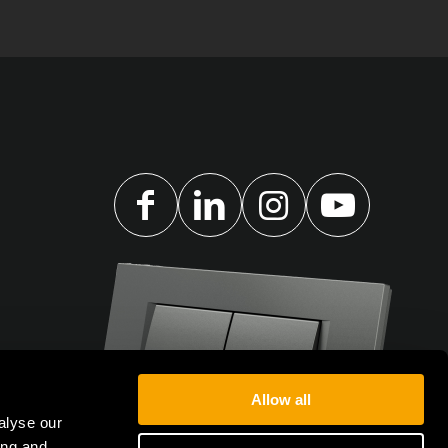
Allow all
alyse our
ing and