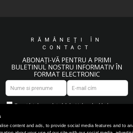
RĂMÂNEȚI ÎN
CONTACT
ABONAȚI-VĂ PENTRU A PRIMI
BULETINUL NOSTRU INFORMATIV ÎN
FORMAT ELECTRONIC
Egyetértek az
adatvédelmi irányelvekkel.
s
ise content and ads, to provide social media features and to an
rmation about your use of our site with our social media, advertis