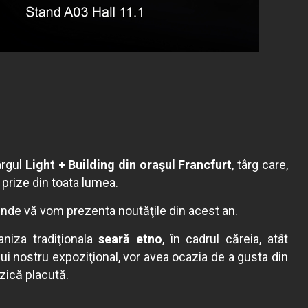
ârgul
Light + Building din oraşul Francfurt
, târg care,
 prize din toata lumea.
unde vă vom prezenta noutăţile din acest an.
niza tradiţionala
seară etno
, în cadrul căreia, atât
ţiului nostru expoziţional, vor avea ocazia de a gusta din
uzică placută.