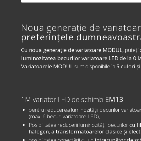
Noua generație de variatoa
preferințele dumneavoastr
Cu noua generație de variatoare MODUL,
puteți 
luminozitatea becurilor variatoare LED de la 0 la
Variatoarele MODUL
sunt disponibile în
5 culori
și
1M variator LED de schimb
EM13
pentru reducerea luminozității becurilor variato
(max. 6 becuri variatoare LED),
Posibilitatea reducerii luminozității becurilor
cu f
halogen, a transformatoarelor clasice și elect
posibilitatea conectării cu un
întrerupător de s