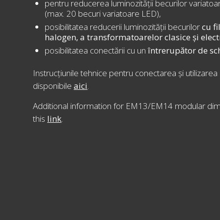
pentru reducerea luminozității becurilor variato
(max. 20 becuri variatoare LED),
posibilitatea reducerii luminozității becurilor
cu f
halogen, a transformatoarelor clasice și elec
posibilitatea conectării cu un
întrerupător de s
Instrucțiunile tehnice pentru conectarea și utilizarea
disponibile
aici
.
Additional information for EM13/EM14 modular dimm
this
link
.