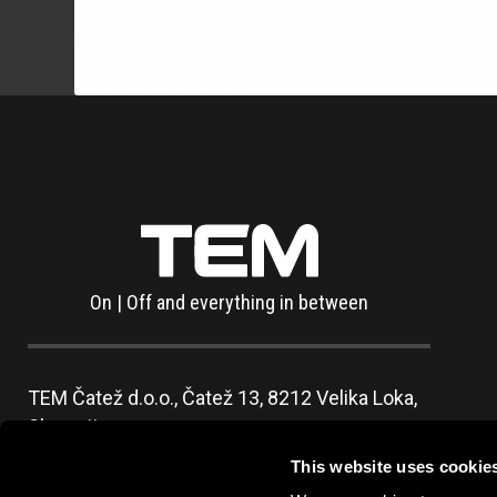
On | Off and everything in between
TEM Čatež d.o.o.,
Čatež 13, 8212 Velika Loka,
Slovenija
tel:
+386 7 348 99 00
|
mail:
info@tem.si
This website uses cookie