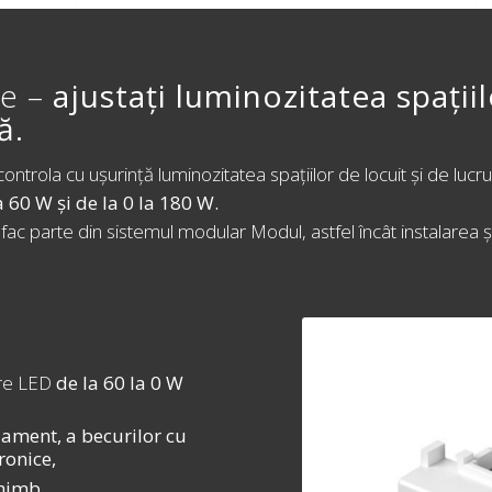
re –
ajustați luminozitatea spațiil
ă.
controla cu ușurință luminozitatea spațiilor de locuit și de luc
 60 W și de la 0 la 180 W.
 fac parte din sistemul modular Modul, astfel încât instalarea și
are LED
de la 60 la 0 W
ilament, a becurilor cu
ronice,
chimb.