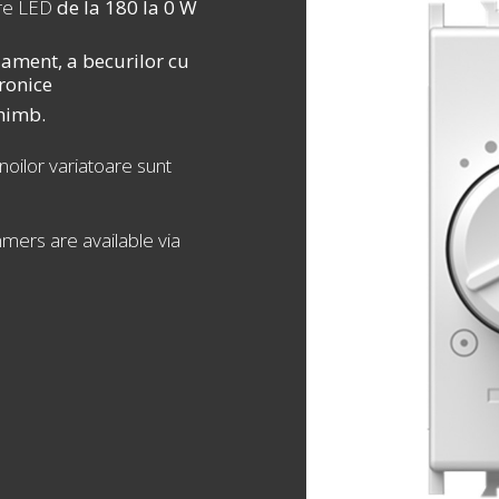
are LED
de la 180 la 0 W
ilament, a becurilor cu
tronice
chimb.
 noilor variatoare sunt
ers are available via