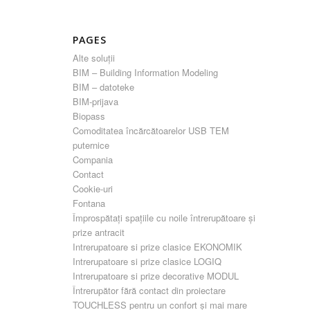
PAGES
Alte soluții
BIM – Building Information Modeling
BIM – datoteke
BIM-prijava
Biopass
Comoditatea încărcătoarelor USB TEM
puternice
Compania
Contact
Cookie-uri
Fontana
Împrospătați spațiile cu noile întrerupătoare și
prize antracit
Intrerupatoare si prize clasice EKONOMIK
Intrerupatoare si prize clasice LOGIQ
Intrerupatoare si prize decorative MODUL
Întrerupător fără contact din proiectare
TOUCHLESS pentru un confort și mai mare