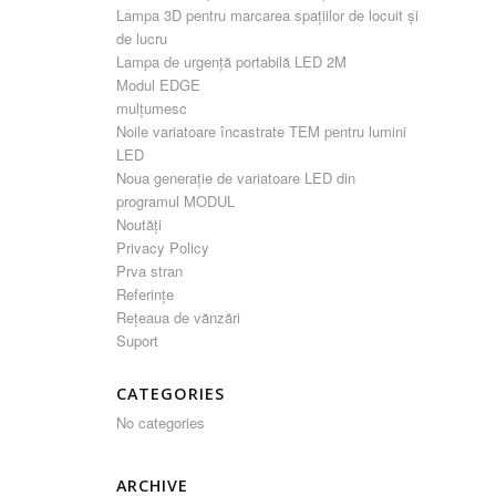
Lampa 3D pentru marcarea spațiilor de locuit și
de lucru
Lampa de urgență portabilă LED 2M
Modul EDGE
mulțumesc
Noile variatoare încastrate TEM pentru lumini
LED
Noua generație de variatoare LED din
programul MODUL
Noutăți
Privacy Policy
Prva stran
Referințe
Rețeaua de vănzări
Suport
CATEGORIES
No categories
ARCHIVE