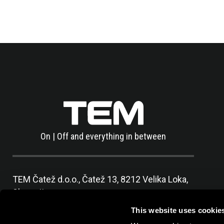
On | Off and everything in between
TEM Čatež d.o.o.,
Čatež 13, 8212 Velika Loka,
Slovenija
tel:
+386 7 348 99 00
|
mail:
info@tem.si
This website uses cookie